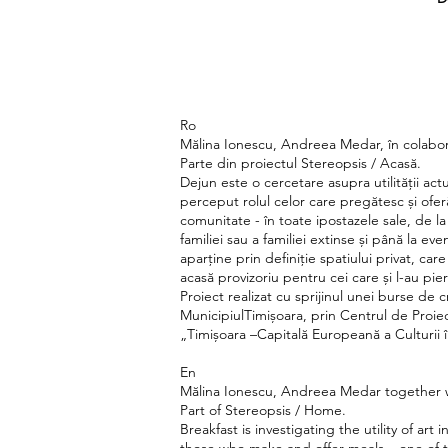
Ro
Mălina Ionescu, Andreea Medar, în colabora
Parte din proiectul Stereopsis / Acasă.
Dejun este o cercetare asupra utilității actul
perceput rolul celor care pregătesc și ofer
comunitate - în toate ipostazele sale, de l
familiei sau a familiei extinse și până la e
aparține prin definiție spatiului privat, ca
acasă provizoriu pentru cei care și l-au pi
Proiect realizat cu sprĳinul unei burse de c
MunicipiulTimișoara, prin Centrul de Proiec
„Timișoara –Capitală Europeană a Culturii 
En
Mălina Ionescu, Andreea Medar together w
Part of Stereopsis / Home.
Breakfast is investigating the utility of art